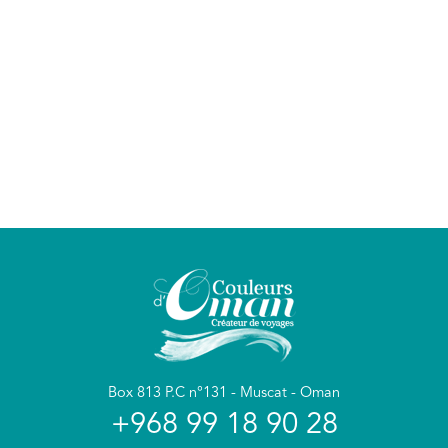
Box 813 P.C n°131 - Muscat - Oman
+968 99 18 90 28